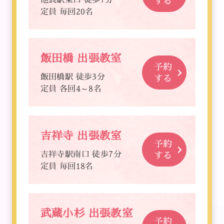
する
定員 毎回20名
飯田橋 出張教室
予約
飯田橋駅 徒歩3分
する
定員 各回4～8名
吉祥寺 出張教室
予約
吉祥寺駅南口 徒歩7分
する
定員 毎回18名
武蔵小杉 出張教室
予約