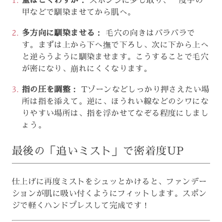
量はごくわずか：
スポンジに少し取り、一度手の
甲などで馴染ませてから肌へ。
多方向に馴染ませる：
毛穴の向きはバラバラで
す。まずは上から下へ撫で下ろし、次に下から上へ
と逆らうように馴染ませます。こうすることで毛穴
が密になり、崩れにくくなります。
指の圧を調整：
Tゾーンなどしっかり押さえたい場
所は指を添えて。逆に、ほうれい線などのシワにな
りやすい場所は、指を浮かせてなぞる程度にしまし
ょう。
最後の「追いミスト」で密着度UP
仕上げに再度ミストをシュッとかけると、ファンデー
ションが肌に吸い付くようにフィットします。スポン
ジで軽くハンドプレスして完成です！